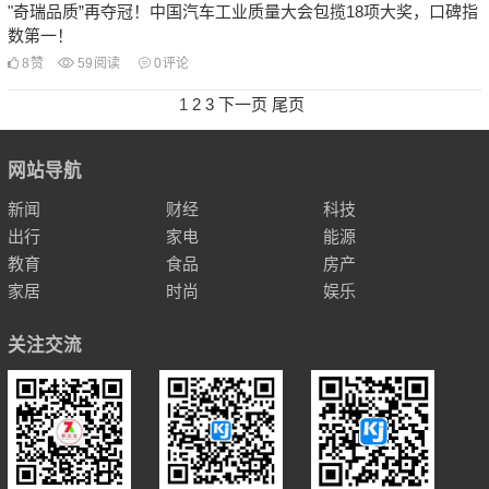
"奇瑞品质”再夺冠！中国汽车工业质量大会包揽18项大奖，口碑指
数第一！
8
赞
59
阅读
0
评论
文
1
2
3
下一页
尾页
章
导
网站导航
航
新闻
财经
科技
出行
家电
能源
教育
食品
房产
家居
时尚
娱乐
关注交流