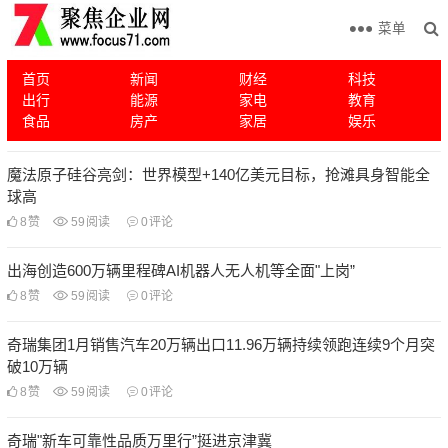
菜单
首页
新闻
财经
科技
出行
能源
家电
教育
食品
房产
家居
娱乐
魔法原子硅谷亮剑：世界模型+140亿美元目标，抢滩具身智能全
球高
8
赞
59
阅读
0
评论
出海创造600万辆里程碑AI机器人无人机等全面"上岗”
8
赞
59
阅读
0
评论
奇瑞集团1月销售汽车20万辆出口11.96万辆持续领跑连续9个月突
破10万辆
8
赞
59
阅读
0
评论
奇瑞"新车可靠性品质万里行”挺进京津冀