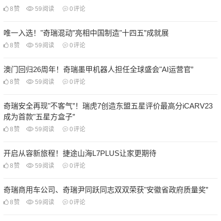
8
赞
59
阅读
0
评论
唯一入选！"奇瑞混动”亮相中国制造"十四五”成就展
8
赞
59
阅读
0
评论
澳门回归26周年！奇瑞墨甲机器人担任全球盛会"AI运营官”
8
赞
59
阅读
0
评论
奇瑞安全再现"不客气”！瑞虎7创造东盟五星评价最高分iCARV23
成为首款"五星方盒子”
8
赞
59
阅读
0
评论
开启从容新旅程！捷途山海L7PLUS让家更期待
8
赞
59
阅读
0
评论
奇瑞商用车公司、奇瑞尹同跃同志双双荣获"安徽省政府质量奖”
8
赞
59
阅读
0
评论