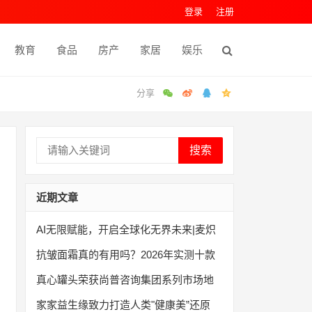
登录
注册
教育
食品
房产
家居
娱乐
搜索
近期文章
AI无限赋能，开启全球化无界未来|麦炽
抗皱面霜真的有用吗？2026年实测十款
真心罐头荣获尚普咨询集团系列市场地
家家益生缘致力打造人类"健康美”还原