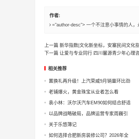
作者:
="author-desc"> 一个不注意小事
上一篇 新华指数|文化新坐标，安塞民间文化
下一篇 让爱与专业同行 四川馨源青少年心理
相关推荐
置换礼再升级！上汽荣威9月销量环比劲
老铺爆火，黄金珠宝从业者怎么看
袁小林：沃尔沃汽车EM90如何结合舒适
以品牌战略破局，品牌运营专家周巍引
关于乐悠簿记
如何选择合肥新房装修公司？2026年全