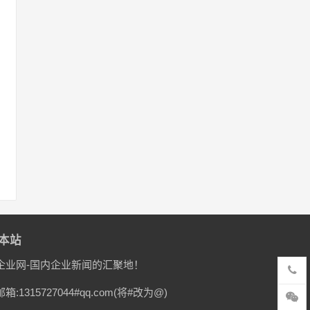
本站
企业网-国内企业新闻的汇聚地！
箱:1315727044#qq.com(将#改为@)