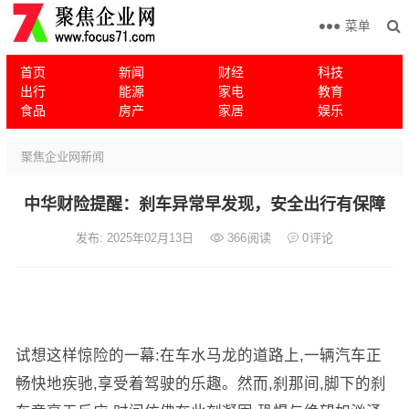
菜单
首页
新闻
财经
科技
出行
能源
家电
教育
食品
房产
家居
娱乐
聚焦企业网
新闻
中华财险提醒：刹车异常早发现，安全出行有保障
发布: 2025年02月13日
366
阅读
0
评论
试想这样惊险的一幕:在车水马龙的道路上,一辆汽车正
畅快地疾驰,享受着驾驶的乐趣。然而,刹那间,脚下的刹