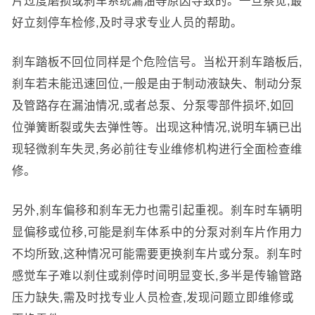
片过度磨损或刹车系统漏油等原因导致的。一旦察觉,最
好立刻停车检修,及时寻求专业人员的帮助。
刹车踏板不回位同样是个危险信号。当松开刹车踏板后,
刹车若未能迅速回位,一般是由于制动液缺失、制动分泵
及管路存在漏油情况,或者总泵、分泵零部件损坏,如回
位弹簧断裂或失去弹性等。出现这种情况,说明车辆已出
现轻微刹车失灵,务必前往专业维修机构进行全面检查维
修。
另外,刹车偏移和刹车无力也需引起重视。刹车时车辆明
显偏移或位移,可能是刹车体系中的分泵对刹车片作用力
不均所致,这种情况可能需要更换刹车片或分泵。刹车时
感觉车子难以刹住或刹停时间明显变长,多半是传输管路
压力缺失,需及时找专业人员检查,发现问题立即维修或