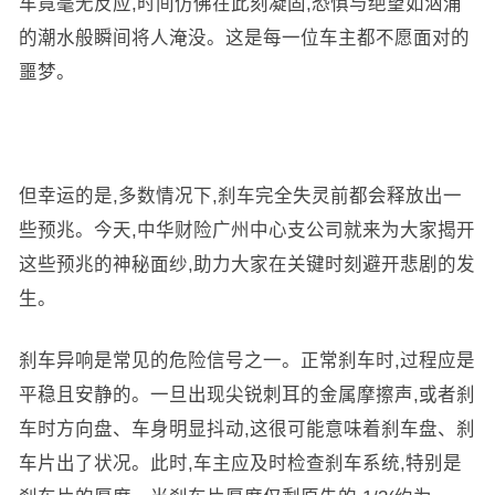
车竟毫无反应,时间仿佛在此刻凝固,恐惧与绝望如汹涌
的潮水般瞬间将人淹没。这是每一位车主都不愿面对的
噩梦。
但幸运的是,多数情况下,刹车完全失灵前都会释放出一
些预兆。今天,中华财险广州中心支公司就来为大家揭开
这些预兆的神秘面纱,助力大家在关键时刻避开悲剧的发
生。
刹车异响是常见的危险信号之一。正常刹车时,过程应是
平稳且安静的。一旦出现尖锐刺耳的金属摩擦声,或者刹
车时方向盘、车身明显抖动,这很可能意味着刹车盘、刹
车片出了状况。此时,车主应及时检查刹车系统,特别是