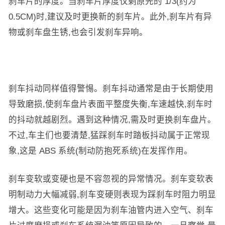
刹车片的厚度。当刹车片厚度仅剩原先的 1/3(约为
0.5CM)时,建议及时更换新的刹车片。此外,刹车片有异
物或刹车盘生锈,也会引发刹车异响。
刹车抖动同样值得警惕。刹车抖动通常是由于长期使用
导致磨损,使刹车盘片表面平整度失衡,车速越快,刹车时
的抖动就越剧烈。遇到这种情况,需及时更换刹车盘片。
不过,车主们也要清楚,猛踩刹车时踏板抖动属于正常现
象,这是 ABS 系统(制动防抱死系统)在发挥作用。
刹车变软或变硬也是不容忽视的异常情况。刹车变软表
明制动力大幅减弱,刹车变硬则表现为踩刹车时阻力明显
增大。这些变化可能是因为刹车油管内进入空气、刹车