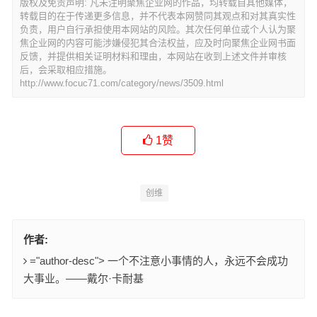
版权及免责声明: 凡未注明聚焦企业网的作品，均转载自其他媒体，
转载目的在于传递更多信息，并不代表本网赞同其观点和对其真实性
负责，用户自行承担使用本网站的风险。其次任何单位或个人认为聚
焦企业网的内容可能涉嫌侵犯其合法权益，应及时向聚焦企业网书面
反馈，并提供相关证明材料和理由，本网站在收到上述文件并审核
后，会采取相应措施。
http://www.focuc71.com/category/news/3509.html
1
赞
创维
作者:
="author-desc"> 一个不注意小事情的人，永远不会成功
大事业。——戴尔·卡耐基