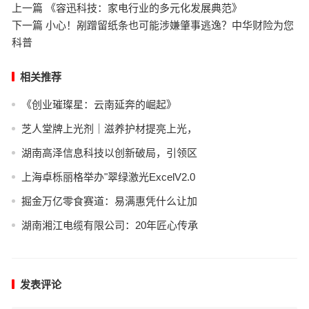
上一篇 《容迅科技：家电行业的多元化发展典范》
下一篇 小心！剐蹭留纸条也可能涉嫌肇事逃逸？中华财险为您
科普
相关推荐
《创业璀璨星：云南延奔的崛起》
芝人堂牌上光剂｜滋养护材提亮上光，
湖南高泽信息科技以创新破局，引领区
上海卓栎丽格举办"翠绿激光ExcelV2.0
掘金万亿零食赛道：易满惠凭什么让加
湖南湘江电缆有限公司：20年匠心传承
发表评论