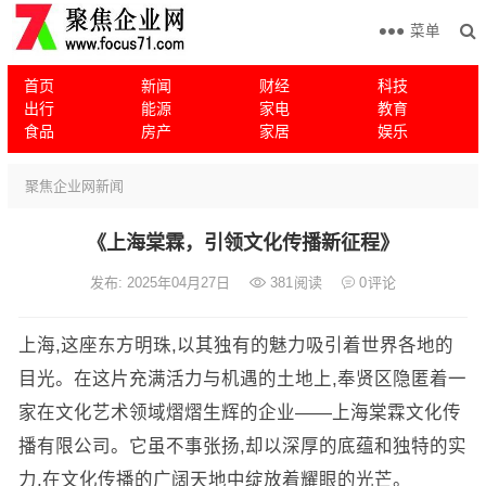
菜单
首页
新闻
财经
科技
出行
能源
家电
教育
食品
房产
家居
娱乐
聚焦企业网
新闻
《上海棠霖，引领文化传播新征程》
发布: 2025年04月27日
381
阅读
0
评论
上海,这座东方明珠,以其独有的魅力吸引着世界各地的
目光。在这片充满活力与机遇的土地上,奉贤区隐匿着一
家在文化艺术领域熠熠生辉的企业——上海棠霖文化传
播有限公司。它虽不事张扬,却以深厚的底蕴和独特的实
力,在文化传播的广阔天地中绽放着耀眼的光芒。