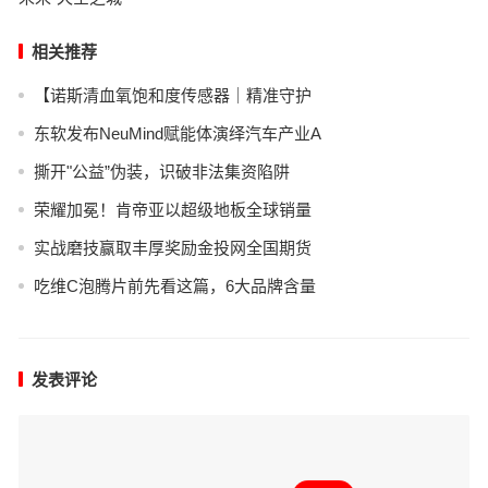
相关推荐
【诺斯清血氧饱和度传感器｜精准守护
东软发布NeuMind赋能体演绎汽车产业A
撕开"公益”伪装，识破非法集资陷阱
荣耀加冕！肯帝亚以超级地板全球销量
实战磨技赢取丰厚奖励金投网全国期货
吃维C泡腾片前先看这篇，6大品牌含量
发表评论