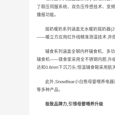
了稳压伺服系统、双负压传感技术、变频
播报功能。
摇奶暖奶系列涵盖无水暖奶摇奶器(2
——暖立方应用红外线精准测温技术,并
辅食系列涵盖全钢内杯辅食机、多功
辅食机——镁食家采用全不锈钢内胆,升级蒸
达和0.6mm下沉刀头;恒温辅食碗采用
此外,SnowBear小白熊母婴喂
等多种产品。
极致品牌力,引领母婴喂养升级