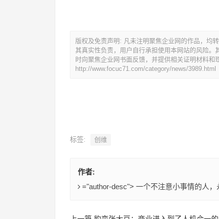
版权及免责声明: 凡未注明聚焦企业网的作品，均
其真实性负责，用户自行承担使用本网站的风险。
时向聚焦企业网书面反馈，并提供相关证明材料和
http://www.focuc71.com/category/news/3989.html
标签:
创维
作者:
="author-desc"> 一个不注意小事
上一篇 豹变张大豆：商业进入到了人机合一的 AI