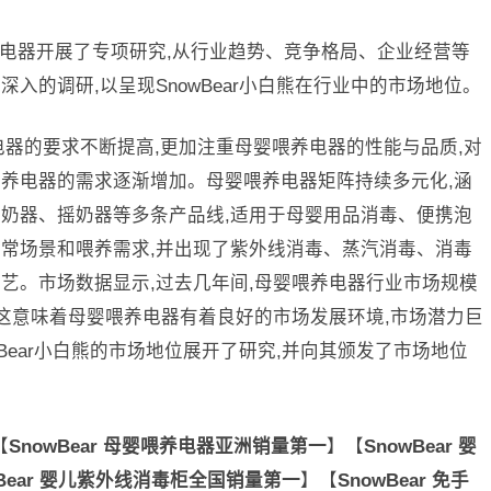
喂养电器开展了专项研究,从行业趋势、竞争格局、企业经营等
入的调研,以呈现SnowBear小白熊在行业中的市场地位。
电器的要求不断提高,更加注重母婴喂养电器的性能与品质,对
养电器的需求逐渐增加。母婴喂养电器矩阵持续多元化,涵
奶器、摇奶器等多条产品线,适用于母婴用品消毒、便携泡
常场景和喂养需求,并出现了紫外线消毒、蒸汽消毒、消毒
艺。市场数据显示,过去几年间,母婴喂养电器行业市场规模
,这意味着母婴喂养电器有着良好的市场发展环境,市场潜力巨
Bear小白熊的市场地位展开了研究,并向其颁发了市场地位
【
SnowBear 母婴喂养电器亚洲销量第一
】【
SnowBear 婴
wBear 婴儿紫外线消毒柜全国销量第一
】【
SnowBear 免手