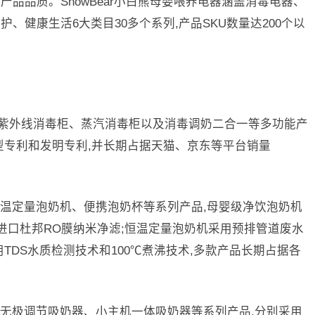
品品质。SnowBear小白熊母婴喂养电器涵盖消毒电器、
、健康生活6大类目30多个系列,产品SKU数量达200个以
列涵盖紫外线消毒柜、蒸汽消毒柜以及消毒调奶二合一等多功能产
型专利和发明专利,并长期占据天猫、京东等平台销量
温定量泡奶机、便携泡奶杯等系列产品,母婴级净饮泡奶机
进口杜邦RO膜纳米净滤;恒温定量泡奶机采用预排管道废水
TDS水质检测技术和100℃煮沸技术,多款产品长期占据各
无极调节吸奶器、小主机一体吸奶器等系列产品,分别采用