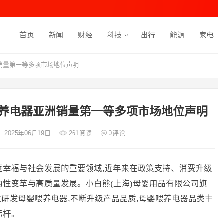
首页
新闻
财经
科技
出行
能源
家电
洲销量第一等多项市场地位声明
婴喂养电器亚洲销量第一等多项市场地位声明
: 2025年06月19日
261
阅读
0
评论
庭幸福与社会发展的重要领域,近年来在政策支持、消费升级
构性变革与高质量发展。小白熊(上海)母婴用品有限公司旗
,专注研发母婴喂养电器,不断升级产品品质,母婴喂养电器品类丰
标杆。