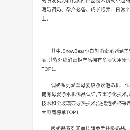
的研发实力和扎实的产品技术铸就卓越的产
暖奶调奶、孕产必备、成长喂养、日常个护
上。
其中,SnowBear小白熊消毒系
品,其紫外线消毒柜产品拥有多项实用新
TOP1。
调奶系列涵盖母婴级净饮泡奶机、恒
拥有母婴净水机优品认证,五重净化技术,
技术和全玻璃壶导热技术;便携泡奶杯采用
大电商榜单TOP1。
吸奶器系列涵盖挂脖免手扶吸奶器、