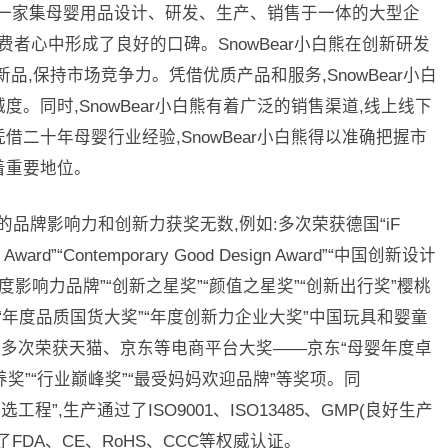
为一家集母婴用品设计、研发、生产、销售于一体的大型企
消费者心中形成了良好的口碑。SnowBear小白熊在创新研发
品,保持市场竞争力。凭借优质产品和服务,SnowBear小白
。同时,SnowBear小白熊有着广泛的销售渠道,线上线下
二十年母婴行业经验,SnowBear小白熊得以准确把握市
着重要地位。
色的品牌影响力和创新力获奖无数,例如:多次荣获德国“iF
sign Award”“Contemporary Good Design Award”“中国创新设计
度影响力品牌”“创新之星奖”“颜值之星奖”“创新出行奖”樱桃
“年度品质国货大奖”“年度创新力企业大奖”中国玩具和婴童
时多次荣获天猫、京东等电商平台大奖——京东“母婴年度卓
养奖”“行业巅峰奖”“最受妈妈欢迎品牌”等奖项。同
选工程”,生产通过了ISO9001、ISO13485、GMP(良好生产
FDA、CE、RoHS、CCC等权威认证。