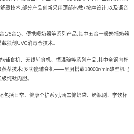
舒缓技术,部分产品创新采用颈部热敷+按摩设计,以及语音
合1/5合1)、便携暖奶器等系列产品,其中五合一暖奶摇奶器
搭载独创UVC消毒仓技术。
能辅食机、无线辅食机、恒温碗等系列产品,其中全钢内杯
萃技术;多功能辅食机——星厨搭载18000r/min破壁机马
航天级纯钛内胆。
养电器还包括日常、健康个护系列,涵盖储奶袋、奶瓶刷、学饮杯