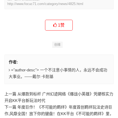
http://www.focuc71.com/category/news/4825.html
1
赞
创维
作者:
="author-desc"> 一个不注意小事情的人，永远不会成功
大事业。——戴尔·卡耐基
上一篇 从爆款到标杆 广州幻迹网络《爆战小英雄》凭硬核实力
开启KK平台新玩法时代
下一篇 年度巨作！《不可能的羁绊》年度首创羁绊玩法史诗巨
作,风靡全国！放下你的键盘！在KK平台《不可能的羁绊》里，