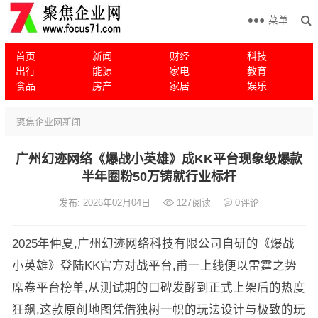
菜单
首页
新闻
财经
科技
出行
能源
家电
教育
食品
房产
家居
娱乐
聚焦企业网
新闻
广州幻迹网络《爆战小英雄》成KK平台现象级爆款
半年圈粉50万铸就行业标杆
发布: 2026年02月04日
127
阅读
0
评论
2025年仲夏,广州幻迹网络科技有限公司自研的《爆战
小英雄》登陆KK官方对战平台,甫一上线便以雷霆之势
席卷平台榜单,从测试期的口碑发酵到正式上架后的热度
狂飙,这款原创地图凭借独树一帜的玩法设计与极致的玩