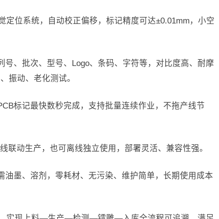
视觉定位系统，自动校正偏移，标记精度可达±0.01mm，小空
列号、批次、型号、Logo、条码、字符等，对比度高、耐摩
温、振动、老化测试。
单PCB标记最快数秒完成，支持批量连续作业，不拖产线节
T产线联动生产，也可离线独立使用，部署灵活、兼容性强。
无需油墨、溶剂，零耗材、无污染、维护简单，长期使用成本
数据，实现上料—生产—检测—镭雕—入库全流程可追溯，满足