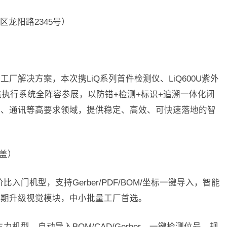
龙阳路2345号）
厂解决方案，本次携LiQ系列首件检测仪、LiQ600U紫外
造执行系统全阵容参展，以防错+检测+标识+追溯一体化闭
疗、通讯等高要求领域，提供稳定、高效、可快速落地的智
覆盖）
性价比入门机型，支持Gerber/PDF/BOM/坐标一键导入，智能
后期升级视觉模块，中小批量工厂首选。
板主力机型，自动导入BOM/CAD/Gerber，一键检测位号、规