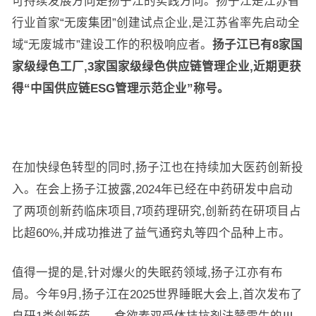
可持续发展方向是扬子江的实践方向。扬子江是江苏省
行业首家“无废集团”创建试点企业,是江苏省率先启动全
域“无废城市”建设工作的积极响应者。
扬子江已有
8
家国
家级绿色工厂,
3
家国家级绿色供应链管理企业,近期更获
得“中国供应链
ESG
管理示范企业”称号。
在加快绿色转型的同时,扬子江也在持续加大医药创新投
入。在会上扬子江披露,2024年已经在中药研发中启动
了两项创新药临床项目,7项药理研究,创新药在研项目占
比超60%,并成功推进了益气通窍丸等四个品种上市。
值得一提的是,针对爆火的失眠药领域,扬子江亦有布
局。今年9月,扬子江在2025世界睡眠大会上,首次发布了