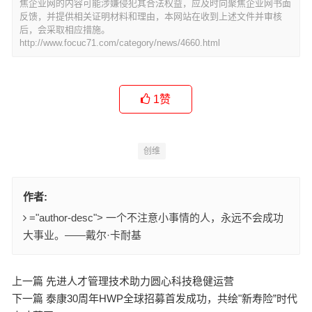
焦企业网的内容可能涉嫌侵犯其合法权益，应及时向聚焦企业网书面
反馈，并提供相关证明材料和理由，本网站在收到上述文件并审核
后，会采取相应措施。
http://www.focuc71.com/category/news/4660.html
1
赞
创维
作者:
="author-desc"> 一个不注意小事情的人，永远不会成功
大事业。——戴尔·卡耐基
上一篇 先进人才管理技术助力圆心科技稳健运营
下一篇 泰康30周年HWP全球招募首发成功，共绘"新寿险”时代