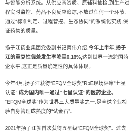
与智能分析系统。从供应商资质、原辅料抽检,到生产过
程实时监控、药品不良反应追踪,不放过任何一个环节,
通过“标准制定、过程管控、生态协同”的系统化实践,保
证药物的质量。
扬子江药业集团党委副书记蔡伟介绍,
今年上半年,扬子
江的重复性偏差发生率降至
0.16%
,
达到世界一流跨国药
企水平,这正是质量确定性的具体体现。
今年4月,扬子江获得“EFQM全球奖”RbE现场评审“七星
认证”,
成为国内唯一通过“七星认证”的医药企业。
“EFQM全球奖”作为世界三大质量奖之一,是全球企业检
验自身管理成熟度的“试金石”。
2021年扬子江就首次获得五星级“EFQM全球奖”。过去