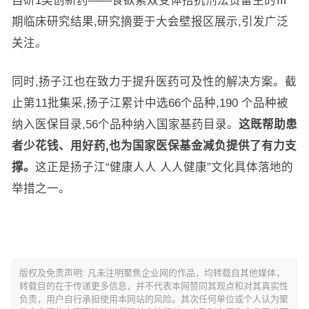
自研1类创新药——食欲素双受体拮抗剂法赞雷生的Ⅲ
期临床研究结果,研究摘要于大会壁报区展示,引发广泛
关注。
同时,扬子江也在致力于提升医药可及性的解决方案。截
止第11批集采,扬子江累计中选66个品种,190 个品种被
纳入医保目录,56个品种纳入国家基药目录。
这既帮助患
者少花钱、用好药,也为国家医保基金减负提供了有力支
撑。
这正是扬子江“健康人人 人人健康”文化具体落地的
举措之一。
版权及免责声明: 凡未注明聚焦企业网的作品，均转载自其他媒体，
转载目的在于传递更多信息，并不代表本网赞同其观点和对其真实性
负责，用户自行承担使用本网站的风险。其次任何单位或个人认为聚