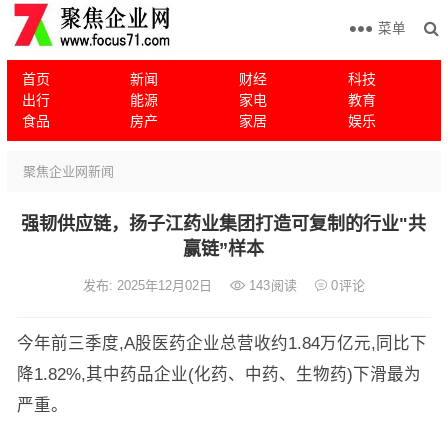
菜单
首页
新闻
财经
科技
出行
能源
家电
教育
食品
房产
家居
娱乐
聚焦企业网
新闻
强韧供应链，扬子江药业集团打造可复制的行业"共
赢链”样本
发布: 2025年12月02日
143
阅读
0
评论
今年前三季度,A股医药企业总营收约1.84万亿元,同比下
降1.82%,其中药品企业(化药、中药、生物药)下滑最为
严重。