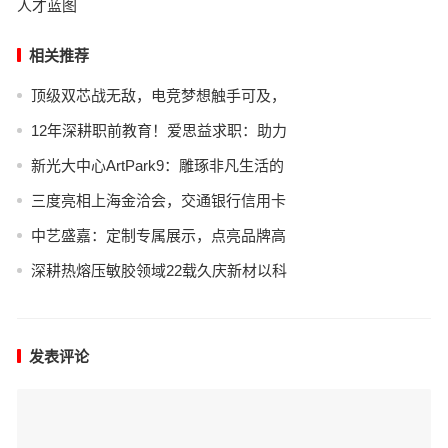
人才蓝图
相关推荐
顶级双芯战无敌，电竞梦想触手可及，
12年深耕职前教育！爱思益求职：助力
新光大中心ArtPark9：雕琢非凡生活的
三度亮相上海金洽会，交通银行信用卡
中艺盛嘉：定制专属展示，点亮品牌高
深耕热熔压敏胶领域22载久庆新材以科
发表评论